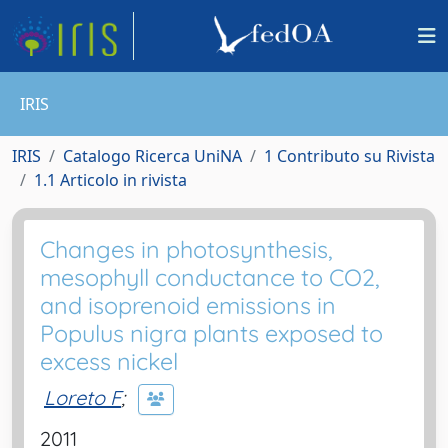
IRIS
IRIS
Catalogo Ricerca UniNA
1 Contributo su Rivista
1.1 Articolo in rivista
Changes in photosynthesis,
mesophyll conductance to CO2,
and isoprenoid emissions in
Populus nigra plants exposed to
excess nickel
Loreto F
;
2011