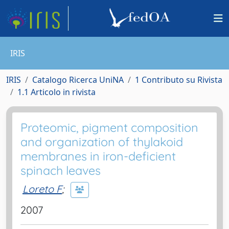
IRIS
IRIS
Catalogo Ricerca UniNA
1 Contributo su Rivista
1.1 Articolo in rivista
Proteomic, pigment composition
and organization of thylakoid
membranes in iron-deficient
spinach leaves
Loreto F
;
2007