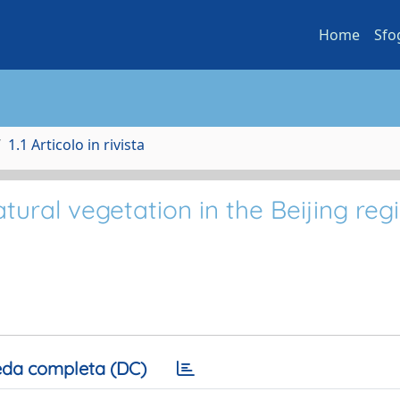
Home
Sfo
1.1 Articolo in rivista
tural vegetation in the Beijing reg
da completa (DC)