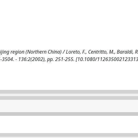
ing region (Northern China) / Loreto, F., Centritto, M., Baraldi, R
1126-3504. - 136:2(2002), pp. 251-255. [10.1080/1126350021233