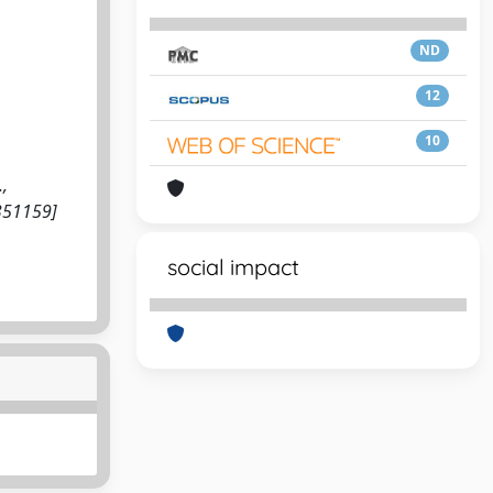
ND
12
10
.,
1351159]
social impact