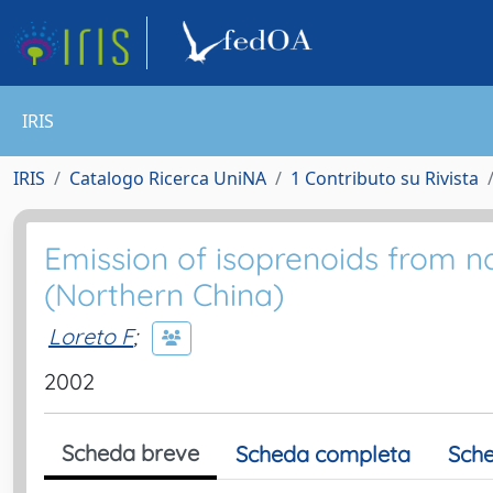
IRIS
IRIS
Catalogo Ricerca UniNA
1 Contributo su Rivista
Emission of isoprenoids from na
(Northern China)
Loreto F
;
2002
Scheda breve
Scheda completa
Sche