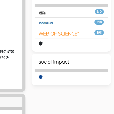
ND
218
198
ted with
 0140-
social impact