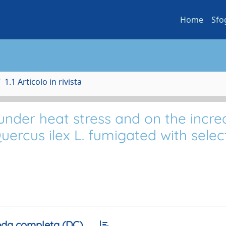
Home
Sfo
1.1 Articolo in rivista
nder heat stress and on the incre
uercus ilex L. fumigated with sele
da completa (DC)