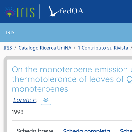
IRIS
IRIS
Catalogo Ricerca UniNA
1 Contributo su Rivista
On the monoterpene emission u
thermotolerance of leaves of Q
monoterpenes
Loreto F
;
1998
Scheda breve
Scheda completa
Sche