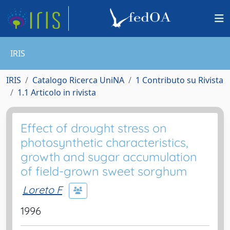
IRIS
IRIS
Catalogo Ricerca UniNA
1 Contributo su Rivista
1.1 Articolo in rivista
Effect of drought stress on
photosynthetic characteristics,
growth and sugar accumulation
of field-grown sweet sorghum
Loreto F
1996