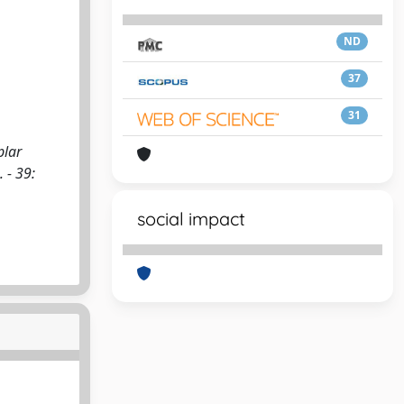
ND
37
31
plar
. - 39:
social impact