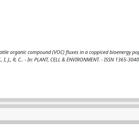
latile organic compound (VOC) fluxes in a coppiced bioenergy po
eto, F., I, J., R, C.. - In: PLANT, CELL & ENVIRONMENT. - ISSN 1365-3040