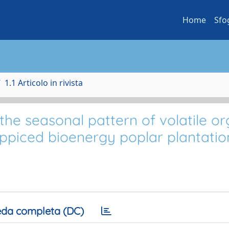
Home
Sfo
1.1 Articolo in rivista
he seasonal pattern of volatile or
ppiced bioenergy poplar plantatio
da completa (DC)