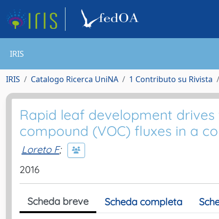
IRIS
IRIS
Catalogo Ricerca UniNA
1 Contributo su Rivista
Rapid leaf development drives t
compound (VOC) fluxes in a co
Loreto F
;
2016
Scheda breve
Scheda completa
Sche