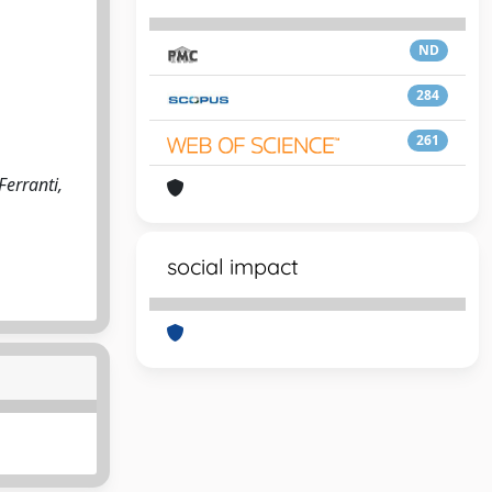
ND
284
261
Ferranti,
social impact