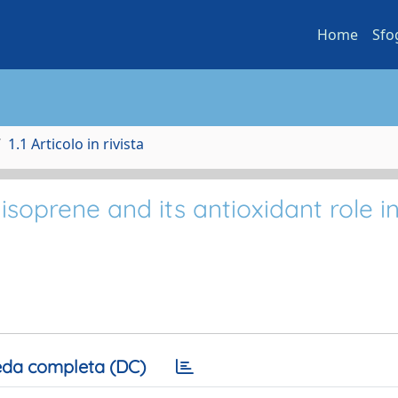
Home
Sfo
1.1 Articolo in rivista
soprene and its antioxidant role i
da completa (DC)