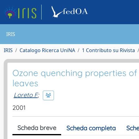
IRIS
IRIS
Catalogo Ricerca UniNA
1 Contributo su Rivista
Ozone quenching properties of i
leaves
Loreto F
;
2001
Scheda breve
Scheda completa
Sche