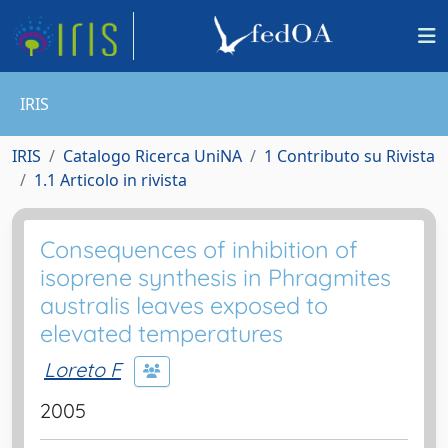
IRIS
IRIS
Catalogo Ricerca UniNA
1 Contributo su Rivista
1.1 Articolo in rivista
Consequences of inhibition of
isoprene synthesis in Phragmites
australis leaves exposed to
elevated temperatures
Loreto F
2005