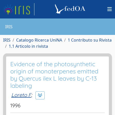
IRIS
IRIS
Catalogo Ricerca UniNA
1 Contributo su Rivista
1.1 Articolo in rivista
Evidence of the photosynthetic
origin of monoterpenes emitted
by Quercus ilex L leaves by C-13
labeling
Loreto F
;
1996