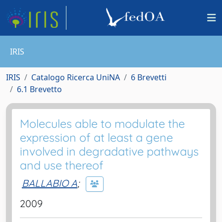
IRIS
IRIS
Catalogo Ricerca UniNA
6 Brevetti
6.1 Brevetto
Molecules able to modulate the
expression of at least a gene
involved in degradative pathways
and use thereof
BALLABIO A
;
2009