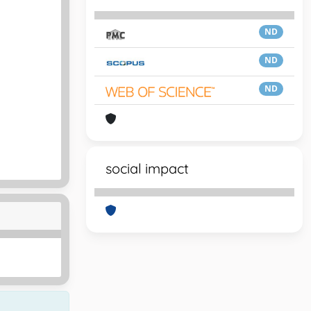
ND
ND
ND
social impact