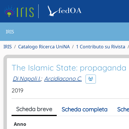
IRIS
IRIS
Catalogo Ricerca UniNA
1 Contributo su Rivista
The Islamic State: propaganda 
Di Napoli I.
;
Arcidiacono C.
2019
Scheda breve
Scheda completa
Sche
Anno