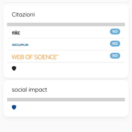
Citazioni
ND
ND
ND
social impact