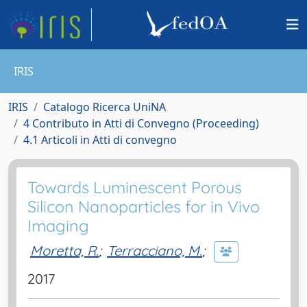
IRIS
IRIS
Catalogo Ricerca UniNA
4 Contributo in Atti di Convegno (Proceeding)
4.1 Articoli in Atti di convegno
Towards Luminescent Porous
Silicon Nanoparticles for in Vivo
Imaging
Moretta, R.
;
Terracciano, M.
;
2017