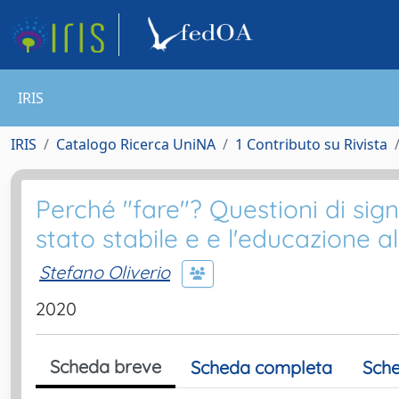
IRIS
IRIS
Catalogo Ricerca UniNA
1 Contributo su Rivista
Perché "fare"? Questioni di signi
stato stabile e e l'educazione al
Stefano Oliverio
2020
Scheda breve
Scheda completa
Sche