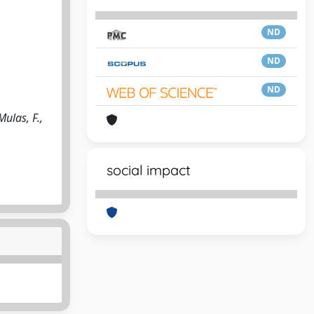
ND
ND
ND
Mulas, F.,
social impact