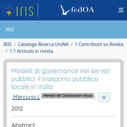
IRIS
IRIS
Catalogo Ricerca UniNA
1 Contributo su Rivista
1.1 Articolo in rivista
Modelli di governance nei servizi
pubblici: il trasporto pubblico
locale in Italia
Mercurio L
;
Membro del Collaboration Group
2012
Abstract