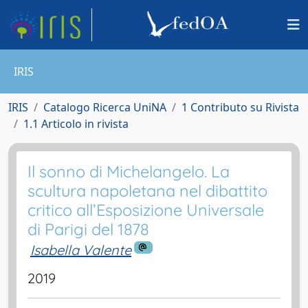
IRIS
IRIS
Catalogo Ricerca UniNA
1 Contributo su Rivista
1.1 Articolo in rivista
Il sonno di Michelangelo. La
scultura napoletana nel dibattito
critico all’Esposizione Universale
di Parigi del 1878
Isabella Valente
2019