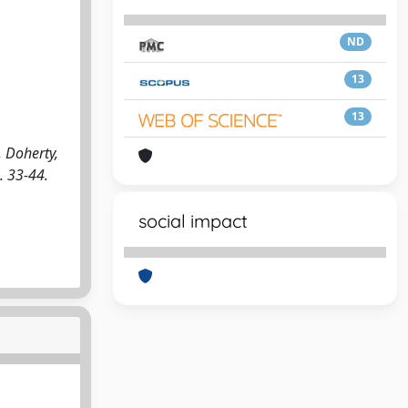
ND
13
13
, Doherty,
. 33-44.
social impact