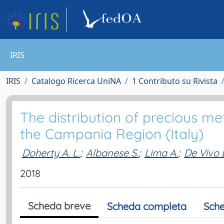
IRIS
IRIS
Catalogo Ricerca UniNA
1 Contributo su Rivista
The distribution of precious meta
the Campania Region (Italy)
Doherty A. L.
;
Albanese S.
;
Lima A.
;
De Vivo 
2018
Scheda breve
Scheda completa
Sche