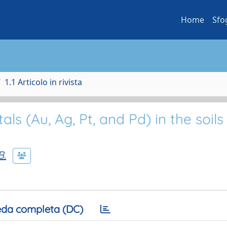
Home
Sfo
1.1 Articolo in rivista
ls (Au, Ag, Pt, and Pd) in the soils
B.
da completa (DC)