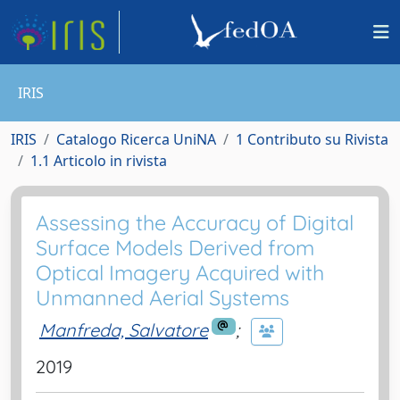
IRIS
IRIS
Catalogo Ricerca UniNA
1 Contributo su Rivista
1.1 Articolo in rivista
Assessing the Accuracy of Digital
Surface Models Derived from
Optical Imagery Acquired with
Unmanned Aerial Systems
Manfreda, Salvatore
;
2019