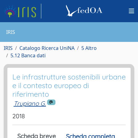
IRIS
IRIS
Catalogo Ricerca UniNA
5 Altro
5.12 Banca dati
Le infrastrutture sostenibili urbane
e il contesto europeo di
riferimento
Trupiano G.
2018
Scheda breve
Scheda completa