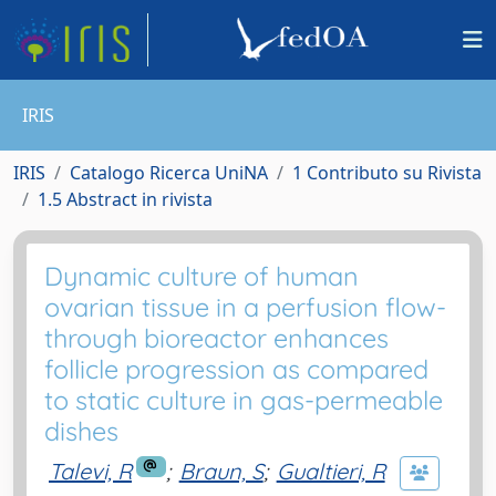
IRIS
IRIS
Catalogo Ricerca UniNA
1 Contributo su Rivista
1.5 Abstract in rivista
Dynamic culture of human
ovarian tissue in a perfusion flow-
through bioreactor enhances
follicle progression as compared
to static culture in gas-permeable
dishes
Talevi, R
;
Braun, S
;
Gualtieri, R