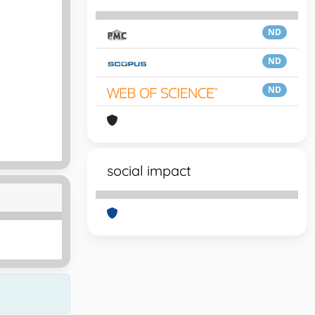
ND
ND
ND
social impact