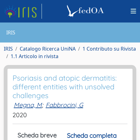
IRIS
IRIS
Catalogo Ricerca UniNA
1 Contributo su Rivista
1.1 Articolo in rivista
Psoriasis and atopic dermatitis:
different entities with unsolved
challenges
Megna, M
;
Fabbrocini, G
2020
Scheda breve
Scheda completa