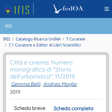
IRIS
IRIS
Catalogo Ricerca UniNA
7 Curatele
7.1 Curatore o Editor di Libri Scientifici
Città e cinema. Numero
monografico di "Storia
dell'urbanistica": 11/2019.
Gemma Belli
;
Andrea Maglio
2019
Scheda breve
Scheda completa