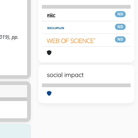
ND
ND
019), pp.
ND
social impact