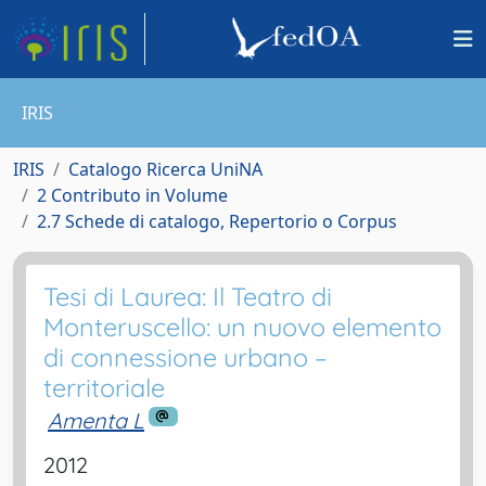
IRIS
IRIS
Catalogo Ricerca UniNA
2 Contributo in Volume
2.7 Schede di catalogo, Repertorio o Corpus
Tesi di Laurea: Il Teatro di
Monteruscello: un nuovo elemento
di connessione urbano –
territoriale
Amenta L
2012