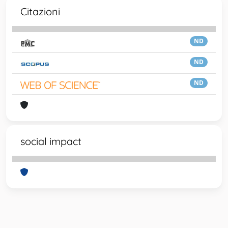
Citazioni
ND
ND
ND
social impact