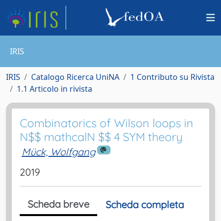
IRIS
IRIS
Catalogo Ricerca UniNA
1 Contributo su Rivista
1.1 Articolo in rivista
Combinatorics of Wilson loops in
N$$ mathcalN $$ 4 SYM theory
Mück, Wolfgang
2019
Scheda breve
Scheda completa