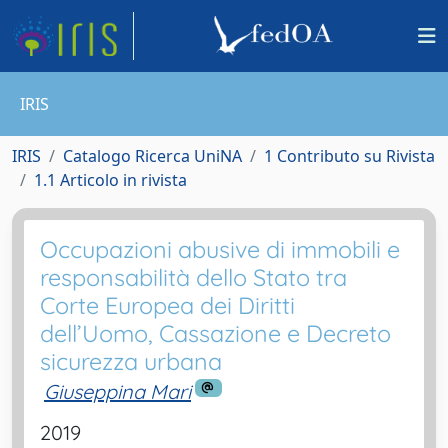
IRIS
IRIS
Catalogo Ricerca UniNA
1 Contributo su Rivista
1.1 Articolo in rivista
Occupazioni abusive di immobili e
responsabilità dello Stato tra
Corte Europea dei Diritti
dell’Uomo, Cassazione e Decreto
sicurezza urbana
Giuseppina Mari
2019