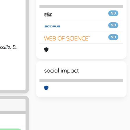
ND
ND
ND
illo, D.,
social impact