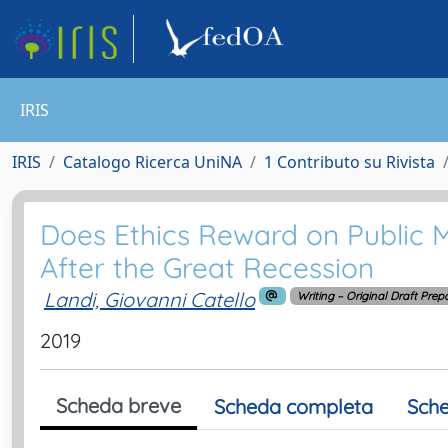
IRIS
IRIS
Catalogo Ricerca UniNA
1 Contributo su Rivista
Does Ethics Reward on Public M
After the Great Recession
Landi, Giovanni Catello
Writing – Original Draft Prep
2019
Scheda breve
Scheda completa
Sche