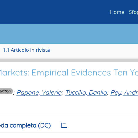
Home
Sfo
1.1 Articolo in rivista
arkets: Empirical Evidences Ten Y
;
Rapone, Valerio
;
Tuccillo, Danilo
;
Rey, And
aration
da completa (DC)