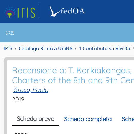
IRIS
IRIS
Catalogo Ricerca UniNA
1 Contributo su Rivista
Recensione a: T. Korkiakangas, 
Charters of the 8th and 9th Cen
Greco, Paolo
2019
Scheda breve
Scheda completa
Sche