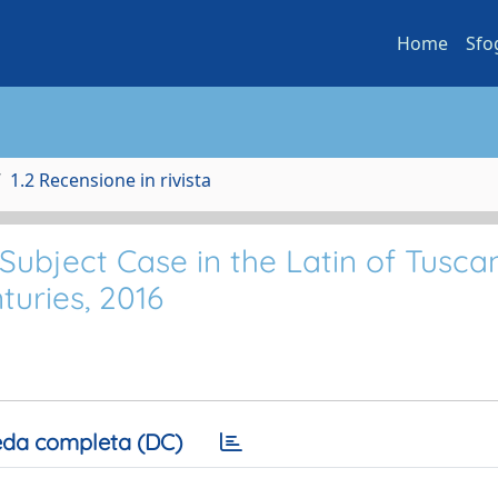
Home
Sfo
1.2 Recensione in rivista
Subject Case in the Latin of Tusca
turies, 2016
da completa (DC)