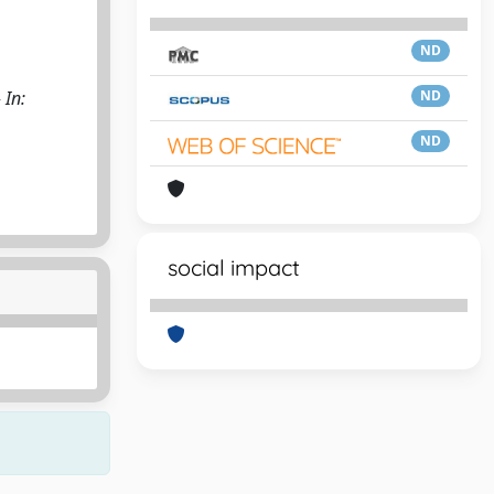
ND
 In:
ND
ND
social impact