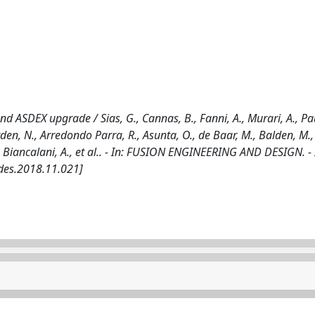
d ASDEX upgrade / Sias, G., Cannas, B., Fanni, A., Murari, A., Pau
rden, N., Arredondo Parra, R., Asunta, O., de Baar, M., Balden, M.,
., Biancalani, A., et al.. - In: FUSION ENGINEERING AND DESIGN. -
gdes.2018.11.021]