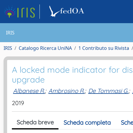
IRIS
IRIS
Catalogo Ricerca UniNA
1 Contributo su Rivista
A locked mode indicator for di
upgrade
Albanese R.
;
Ambrosino R.
;
De Tommasi G.
;
2019
Scheda breve
Scheda completa
Sche