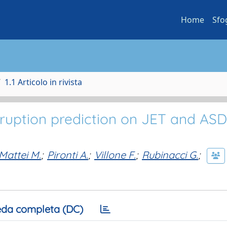
Home
Sfo
1.1 Articolo in rivista
sruption prediction on JET and AS
Mattei M.
;
Pironti A.
;
Villone F.
;
Rubinacci G.
;
da completa (DC)