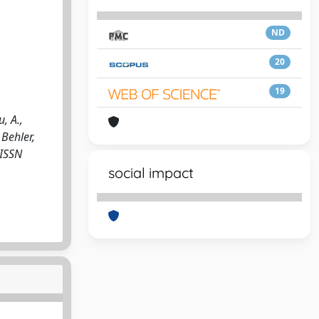
ND
20
19
, A.,
 Behler,
 ISSN
social impact