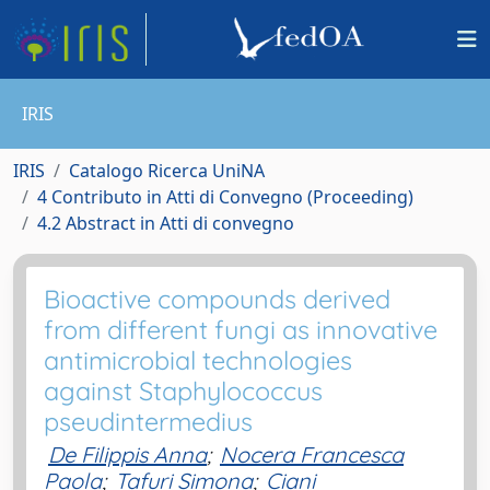
IRIS
IRIS
Catalogo Ricerca UniNA
4 Contributo in Atti di Convegno (Proceeding)
4.2 Abstract in Atti di convegno
Bioactive compounds derived
from different fungi as innovative
antimicrobial technologies
against Staphylococcus
pseudintermedius
De Filippis Anna
;
Nocera Francesca
Paola
;
Tafuri Simona
;
Ciani