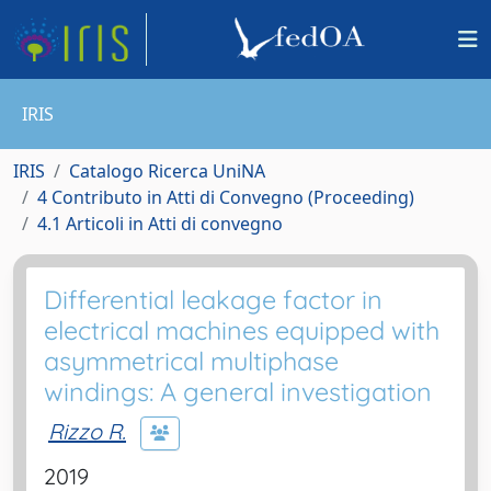
IRIS
IRIS
Catalogo Ricerca UniNA
4 Contributo in Atti di Convegno (Proceeding)
4.1 Articoli in Atti di convegno
Differential leakage factor in
electrical machines equipped with
asymmetrical multiphase
windings: A general investigation
Rizzo R.
2019