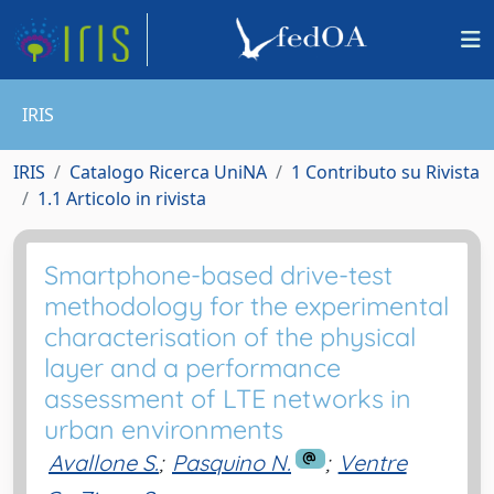
IRIS
IRIS
Catalogo Ricerca UniNA
1 Contributo su Rivista
1.1 Articolo in rivista
Smartphone-based drive-test
methodology for the experimental
characterisation of the physical
layer and a performance
assessment of LTE networks in
urban environments
Avallone S.
;
Pasquino N.
;
Ventre