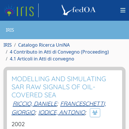
IRIS
IRIS
Catalogo Ricerca UniNA
4 Contributo in Atti di Convegno (Proceeding)
4.1 Articoli in Atti di convegno
MODELLING AND SIMULATING
SAR RAW SIGNALS OF OIL-
COVERED SEA
RICCIO, DANIELE
;
FRANCESCHETTI,
GIORGIO
;
IODICE, ANTONIO
;
2002