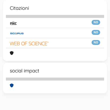
Citazioni
ND
ND
ND
social impact