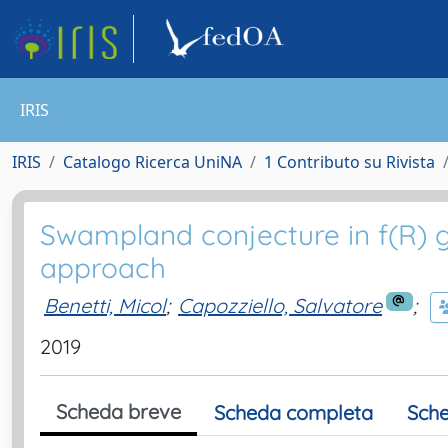
IRIS
IRIS
Catalogo Ricerca UniNA
1 Contributo su Rivista
Swampland conjecture in f(R) 
approach
Benetti, Micol
;
Capozziello, Salvatore
;
2019
Scheda breve
Scheda completa
Sche