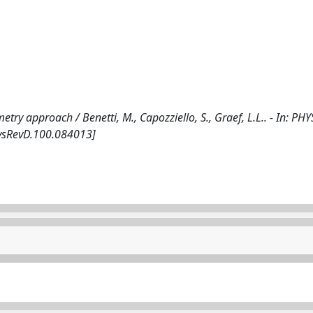
ry approach / Benetti, M., Capozziello, S., Graef, L.L.. - In: PH
hysRevD.100.084013]