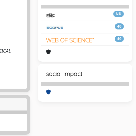
ND
40
40
YSICAL
social impact