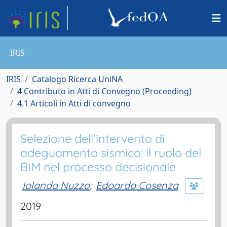
IRIS
IRIS
Catalogo Ricerca UniNA
4 Contributo in Atti di Convegno (Proceeding)
4.1 Articoli in Atti di convegno
Selezione dell’intervento di
adeguamento sismico: il ruolo del
BIM nel processo decisionale
Iolanda Nuzzo
;
Edoardo Cosenza
2019