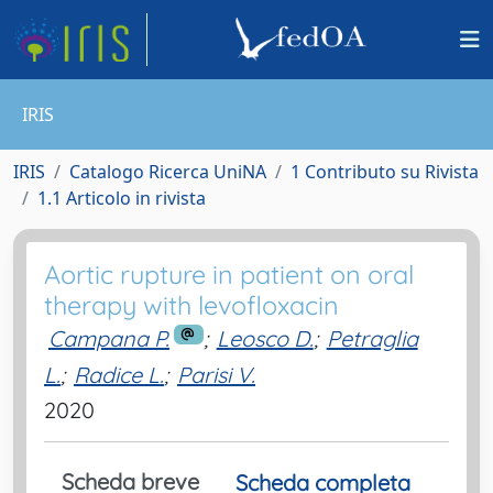
IRIS
IRIS
Catalogo Ricerca UniNA
1 Contributo su Rivista
1.1 Articolo in rivista
Aortic rupture in patient on oral
therapy with levofloxacin
Campana P.
;
Leosco D.
;
Petraglia
L.
;
Radice L.
;
Parisi V.
2020
Scheda breve
Scheda completa