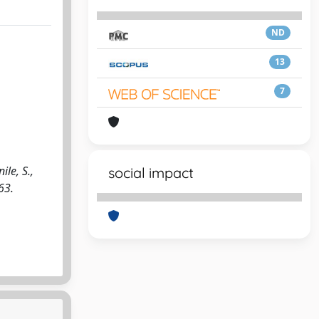
ND
13
7
le, S.,
social impact
63.