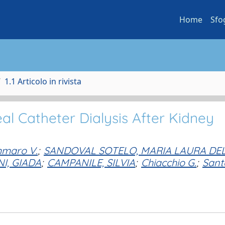
Home
Sfo
1.1 Articolo in rivista
l Catheter Dialysis After Kidney
maro V.
;
SANDOVAL SOTELO, MARIA LAURA DE
I, GIADA
;
CAMPANILE, SILVIA
;
Chiacchio G.
;
Sant