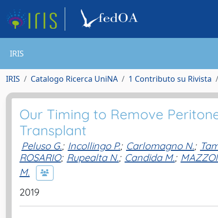
IRIS
IRIS
Catalogo Ricerca UniNA
1 Contributo su Rivista
Our Timing to Remove Peritonea
Transplant
Peluso G.
;
Incollingo P.
;
Carlomagno N.
;
Tam
ROSARIO
;
Rupealta N.
;
Candida M.
;
MAZZON
M.
2019