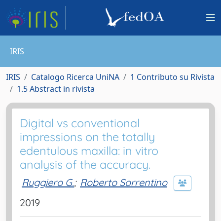
IRIS
IRIS
Catalogo Ricerca UniNA
1 Contributo su Rivista
1.5 Abstract in rivista
Digital vs conventional
impressions on the totally
edentulous maxilla: in vitro
analysis of the accuracy.
Ruggiero G.
;
Roberto Sorrentino
2019