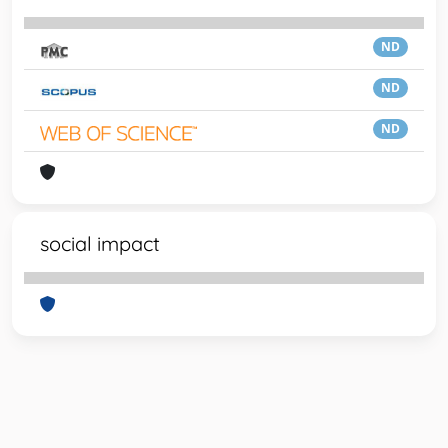
ND
ND
ND
social impact
Powered by
IRIS
-
about IRIS
-