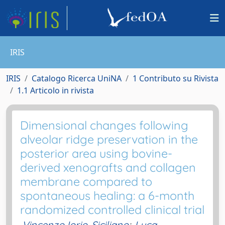
IRIS
IRIS
Catalogo Ricerca UniNA
1 Contributo su Rivista
1.1 Articolo in rivista
Dimensional changes following
alveolar ridge preservation in the
posterior area using bovine-
derived xenografts and collagen
membrane compared to
spontaneous healing: a 6-month
randomized controlled clinical trial
Vincenzo Iorio-Siciliano
;
Luca