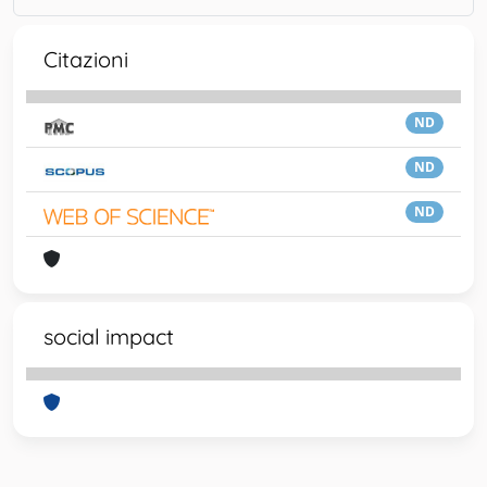
Citazioni
ND
ND
ND
social impact