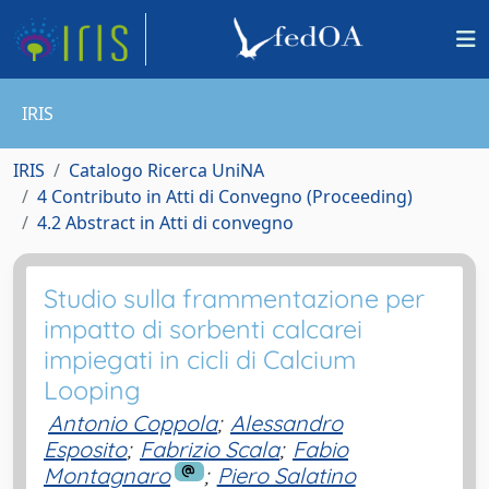
IRIS
IRIS
Catalogo Ricerca UniNA
4 Contributo in Atti di Convegno (Proceeding)
4.2 Abstract in Atti di convegno
Studio sulla frammentazione per
impatto di sorbenti calcarei
impiegati in cicli di Calcium
Looping
Antonio Coppola
;
Alessandro
Esposito
;
Fabrizio Scala
;
Fabio
Montagnaro
;
Piero Salatino