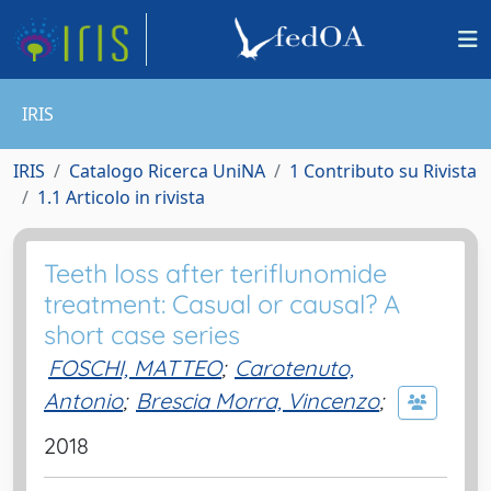
IRIS
IRIS
Catalogo Ricerca UniNA
1 Contributo su Rivista
1.1 Articolo in rivista
Teeth loss after teriflunomide
treatment: Casual or causal? A
short case series
FOSCHI, MATTEO
;
Carotenuto,
Antonio
;
Brescia Morra, Vincenzo
;
2018