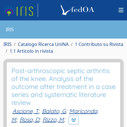
IRIS
IRIS
Catalogo Ricerca UniNA
1 Contributo su Rivista
1.1 Articolo in rivista
Post-arthroscopic septic arthritis
of the knee. Analysis of the
outcome after treatment in a case
series and systematic literature
review
Ascione, T
;
Balato, G
;
Mariconda,
M
;
Rosa, D
;
Rizzo, M
;