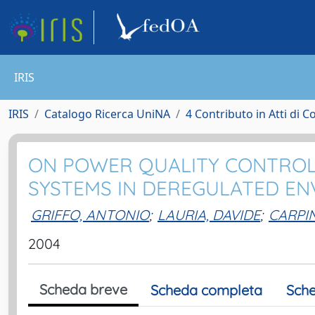
IRIS
IRIS
Catalogo Ricerca UniNA
4 Contributo in Atti di 
ON POWER QUALITY CONTROL 
SYSTEMS IN DEREGULATED E
GRIFFO, ANTONIO
;
LAURIA, DAVIDE
;
CARPIN
2004
Scheda breve
Scheda completa
Sche