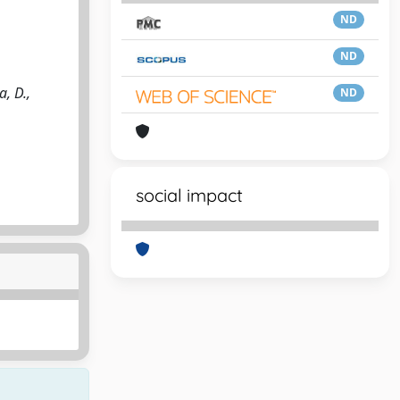
ND
ND
, D.,
ND
social impact