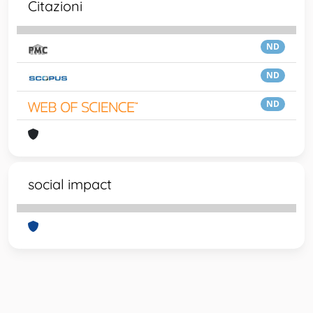
Citazioni
ND
ND
ND
social impact