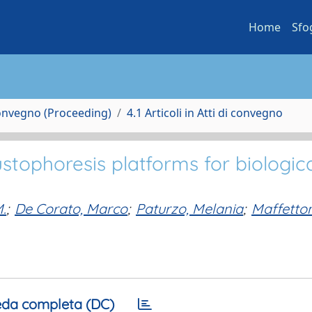
Home
Sfo
Convegno (Proceeding)
4.1 Articoli in Atti di convegno
stophoresis platforms for biologic
M.
;
De Corato, Marco
;
Paturzo, Melania
;
Maffetton
da completa (DC)