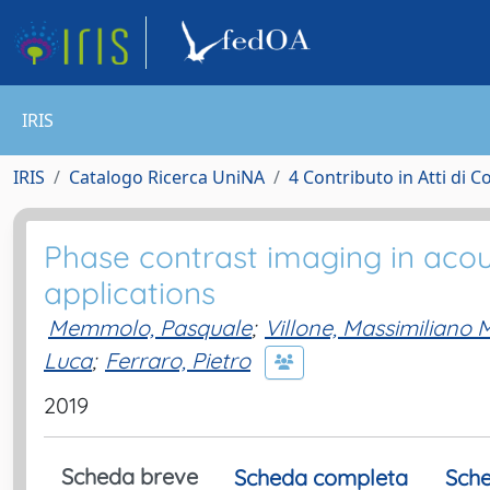
IRIS
IRIS
Catalogo Ricerca UniNA
4 Contributo in Atti di 
Phase contrast imaging in acou
applications
Memmolo, Pasquale
;
Villone, Massimiliano 
Luca
;
Ferraro, Pietro
2019
Scheda breve
Scheda completa
Sche