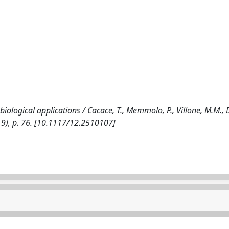
iological applications / Cacace, T., Memmolo, P., Villone, M.M., 
2019), p. 76. [10.1117/12.2510107]