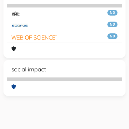
ND
ND
ND
social impact
Powered by
IRIS
-
about IRIS
-