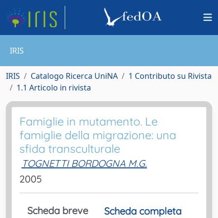
IRIS
IRIS
Catalogo Ricerca UniNA
1 Contributo su Rivista
1.1 Articolo in rivista
Famiglie in mutamento. Le
famiglie della migrazione: una
sfida transculturale
TOGNETTI BORDOGNA M.G.
2005
Scheda breve
Scheda completa