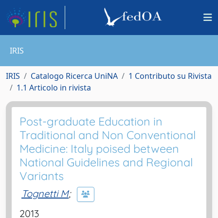
IRIS
IRIS
Catalogo Ricerca UniNA
1 Contributo su Rivista
1.1 Articolo in rivista
Post-graduate Education in
Traditional and Non Conventional
Medicine: Italy poised between
National Guidelines and Regional
Variants
Tognetti M
;
2013