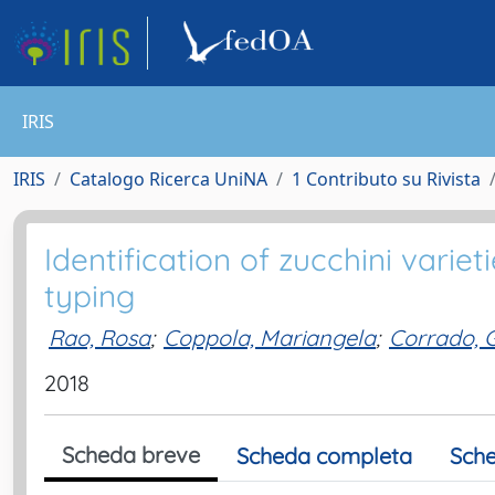
IRIS
IRIS
Catalogo Ricerca UniNA
1 Contributo su Rivista
Identification of zucchini vari
typing
Rao, Rosa
;
Coppola, Mariangela
;
Corrado, 
2018
Scheda breve
Scheda completa
Sche