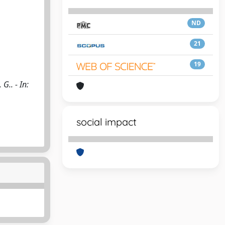
ND
21
19
G.. - In:
social impact