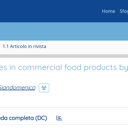
Home
Sfo
1.1 Articolo in rivista
eties in commercial food products 
Giandomenico
da completa (DC)