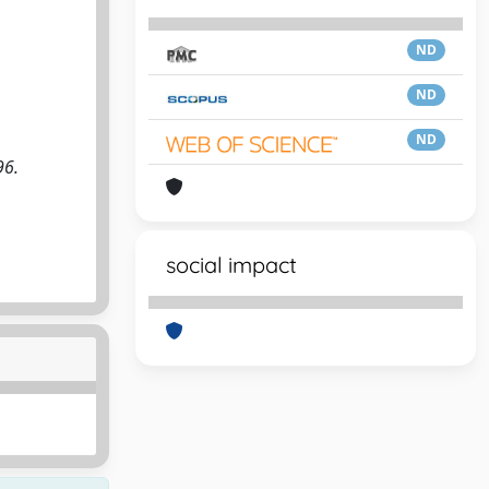
ND
ND
ND
96.
social impact