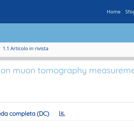
Home
Sfo
1.1 Articolo in rivista
on on muon tomography measurem
da completa (DC)