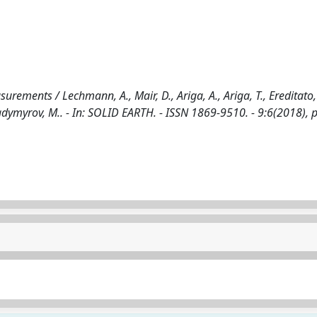
ments / Lechmann, A., Mair, D., Ariga, A., Ariga, T., Ereditato, 
 Vladymyrov, M.. - In: SOLID EARTH. - ISSN 1869-9510. - 9:6(2018), 