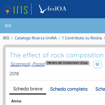
IRIS
IRIS
Catalogo Ricerca UniNA
1 Contributo su Rivista
The effect of rock compositi
Scampoli, Paola
;
Membro del Collaboration Group
2018
Scheda breve
Scheda completa
Sche
Anno