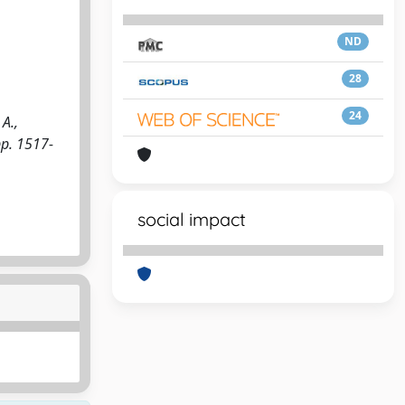
ND
28
24
A.,
pp. 1517-
social impact